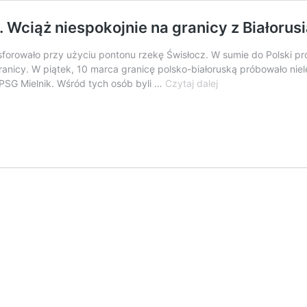
 Wciąż niespokojnie na granicy z Białorus
sforowało przy użyciu pontonu rzekę Świsłocz. W sumie do Polski pr
ranicy. W piątek, 10 marca granicę polsko-białoruską próbowało nie
Kolejny
 PSG Mielnik. Wśród tych osób byli …
Czytaj dalej
desant
pontonowy
na
Świsłoczy.
Wciąż
niespokojnie
na
granicy
z
Białorusią