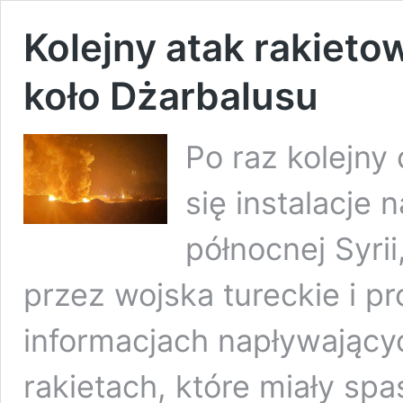
Kolejny atak rakieto
koło Dżarbalusu
Po raz kolejny
się instalacje
północnej Syri
przez wojska tureckie i p
informacjach napływającyc
rakietach, które miały spa