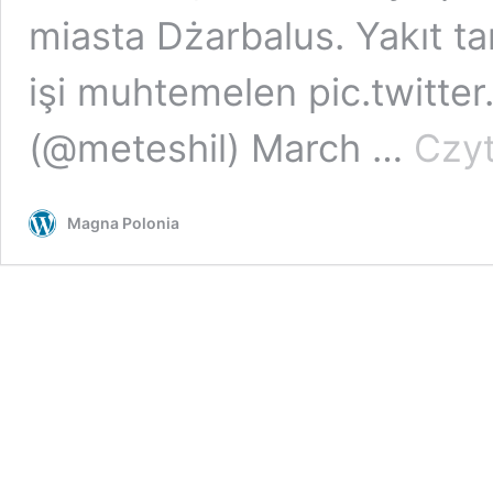
miasta Dżarbalus. Yakıt ta
işi muhtemelen pic.twitt
(@meteshil) March …
Czyt
Magna Polonia