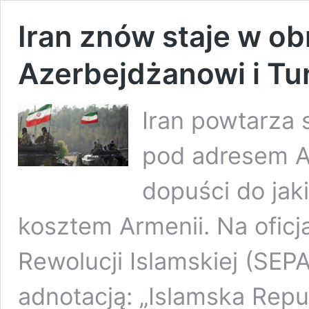
Iran znów staje w ob
Azerbejdżanowi i Tur
Iran powtarza 
pod adresem Az
dopuści do jak
kosztem Armenii. Na oficja
Rewolucji Islamskiej (SEP
adnotacją: „Islamska Repu