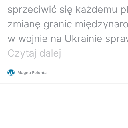
sprzeciwić się każdemu p
zmianę granic międzynaro
w wojnie na Ukrainie spra
Iran
Czytaj dalej
znów
staje
w
Magna Polonia
obronie
Armenii,
grożąc
Azerbejdżanowi
i
Turcji