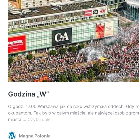
Godzina „W”
O godz. 17.00 Warszawa jak co roku wstrzymała oddech. Gdy roz
okupantom. Tak było w całym mieście, ale najwięcej osób zgro
Godzina
miasta …
Czytaj dalej
„W”
Magna Polonia