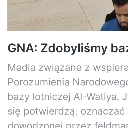
GNA: Zdobyliśmy baz
Media związane z wspier
Porozumienia Narodowego
bazy lotniczej Al-Watiya. 
się potwierdzą, oznaczać 
dowodzonej przez feldmars