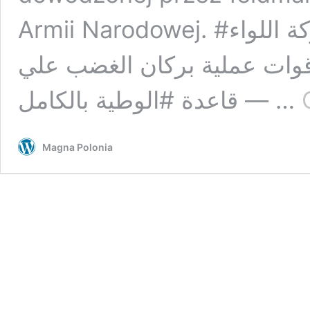
Armii Narodowej. #عاجل | آمر غرفة العمليات المشتركة اللواء
قوات عملية بركان الغضب علي
قاعدة #الوطية بالكامل — …
Magna Polonia