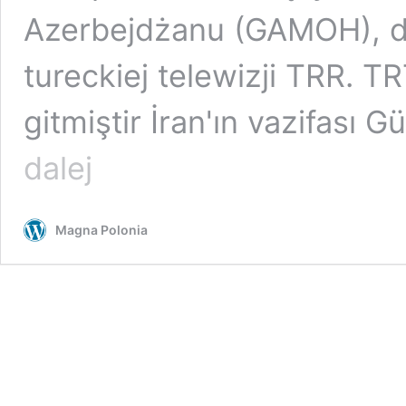
Azerbejdżanu (GAMOH), do
tureckiej telewizji TRR. 
gitmiştir İran'ın vazifası
Elyar
dalej
Makuyi:
Wyzwolimy
Południowy
Magna Polonia
Azerbejdżan
spod
irańskiej
okupacji