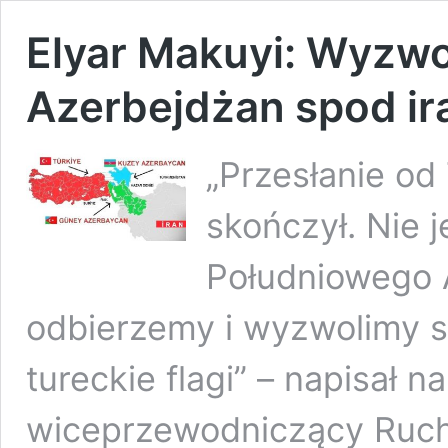
Elyar Makuyi: Wyzw
Azerbejdżan spod ira
„Przesłanie od
skończył. Nie 
Południowego 
odbierzemy i wyzwolimy 
tureckie flagi” – napisał n
wiceprzewodniczący Ruch