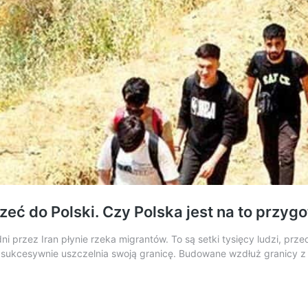
zeć do Polski. Czy Polska jest na to przy
dni przez Iran płynie rzeka migrantów. To są setki tysięcy ludzi, pr
a sukcesywnie uszczelnia swoją granicę. Budowane wzdłuż granicy z