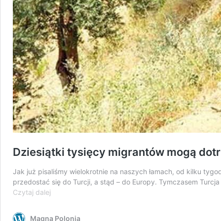
Dziesiątki tysięcy migrantów mogą dotr
Jak już pisaliśmy wielokrotnie na naszych łamach, od kilku tygo
przedostać się do Turcji, a stąd – do Europy. Tymczasem Turcj
Dziesiątki
Czytaj dalej
tysięcy
migrantów
Magna Polonia