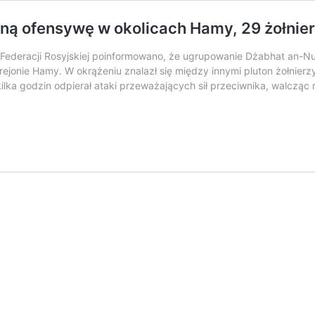
 ofensywę w okolicach Hamy, 29 żołnierzy
Federacji Rosyjskiej poinformowano, że ugrupowanie Dżabhat an-Nus
onie Hamy. W okrążeniu znalazł się między innymi pluton żołnierzy 
 kilka godzin odpierał ataki przeważających sił przeciwnika, walcząc