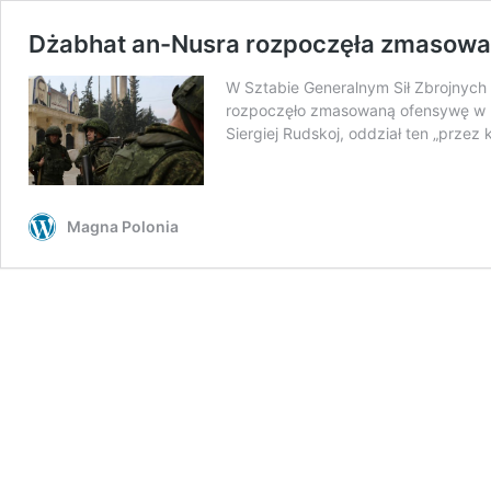
Dżabhat an-Nusra rozpoczęła zmasowaną
W Sztabie Generalnym Sił Zbrojnych 
rozpoczęło zmasowaną ofensywę w rej
Siergiej Rudskoj, oddział ten „przez
Magna Polonia