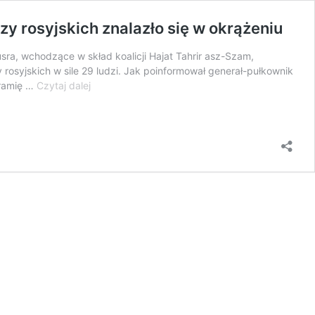
 rosyjskich znalazło się w okrążeniu
ra, wchodzące w skład koalicji Hajat Tahrir asz-Szam,
rosyjskich w sile 29 ludzi. Jak poinformował generał-pułkownik
Dżabhat
 ramię …
Czytaj dalej
an-
Nusra
rozpoczęła
zmasowaną
ofensywę
w
okolicach
Hamy,
29
żołnierzy
rosyjskich
znalazło
się
w
okrążeniu