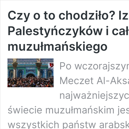
Czy o to chodziło? I
Palestyńczyków i ca
muzułmańskiego
Po wczorajszym 
Meczet Al-Aks
najważniejszyc
świecie muzułmańskim jest
wszystkich państw arabsk