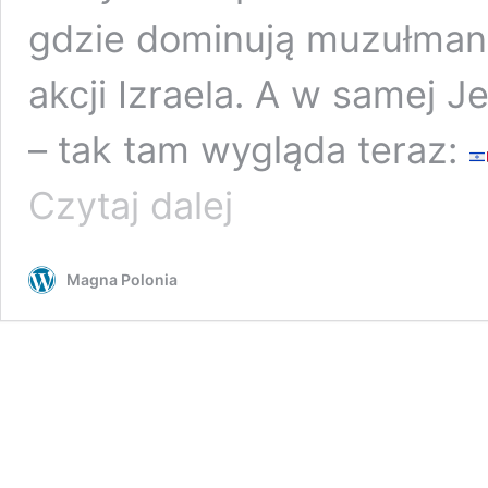
gdzie dominują muzułmani
akcji Izraela. A w samej J
– tak tam wygląda teraz:
Czy
Czytaj dalej
o
to
chodziło?
Magna Polonia
Izrael
wywołał
gniew
Palestyńczyków
i
całego
świata
muzułmańskiego