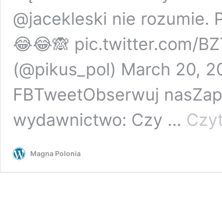
@jacekleski nie rozumie. 
😂
😂
🙈
pic.twitter.com/
(@pikus_pol) March 20, 2
FBTweetObserwuj nasZapi
wydawnictwo: Czy …
Czyt
Magna Polonia