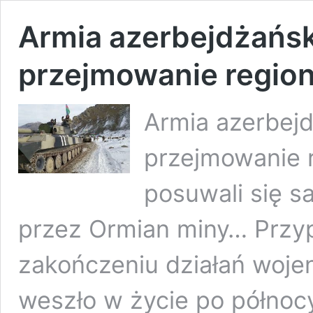
Armia azerbejdżańs
przejmowanie region
Armia azerbej
przejmowanie 
posuwali się s
przez Ormian miny… Przy
zakończeniu działań woj
weszło w życie po północ