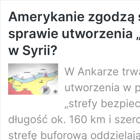
Amerykanie zgodzą s
sprawie utworzenia 
w Syrii?
W Ankarze trw
utworzenia w p
„strefy bezpie
długość ok. 160 km i szer
strefę buforową oddzielają